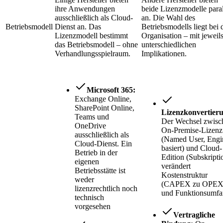
ihre Anwendungen
beide Lizenzmodelle paral
ausschließlich als Cloud-
an. Die Wahl des
Betriebsmodell
Dienst an. Das
Betriebsmodells liegt bei 
Lizenzmodell bestimmt
Organisation – mit jeweil
das Betriebsmodell – ohne
unterschiedlichen
Verhandlungsspielraum.
Implikationen.
Microsoft 365:
Exchange Online,
SharePoint Online,
Lizenzkonvertier
Teams und
Der Wechsel zwisc
OneDrive
On-Premise-Lizenz
ausschließlich als
(Named User, Engi
Cloud-Dienst. Ein
basiert) und Cloud-
Betrieb in der
Edition (Subskripti
eigenen
verändert
Betriebsstätte ist
Kostenstruktur
weder
(CAPEX zu OPEX
lizenzrechtlich noch
und Funktionsumf
technisch
vorgesehen
Vertragliche