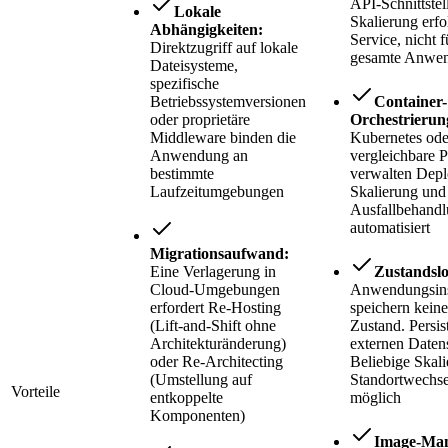
API-Schnittstel
Lokale
Skalierung erfo
Abhängigkeiten:
Service, nicht f
Direktzugriff auf lokale
gesamte Anwe
Dateisysteme,
spezifische
Betriebssystemversionen
Container-
oder proprietäre
Orchestrierun
Middleware binden die
Kubernetes ode
Anwendung an
vergleichbare P
bestimmte
verwalten Dep
Laufzeitumgebungen
Skalierung und
Ausfallbehand
automatisiert
Migrationsaufwand:
Eine Verlagerung in
Zustandslo
Cloud-Umgebungen
Anwendungsin
erfordert Re-Hosting
speichern keine
(Lift-and-Shift ohne
Zustand. Persist
Architekturänderung)
externen Daten
oder Re-Architecting
Beliebige Skal
(Umstellung auf
Standortwechse
Vorteile
entkoppelte
möglich
Komponenten)
Image-Ma