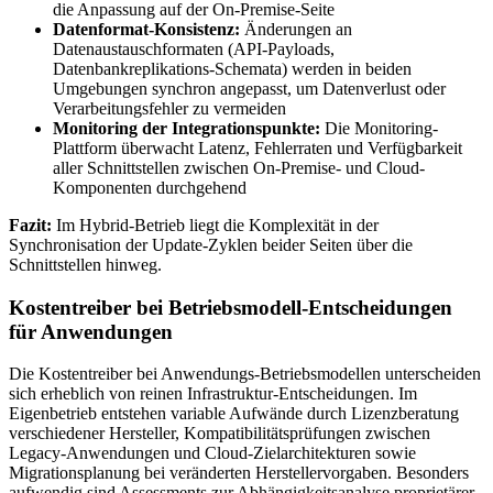
die Anpassung auf der On-Premise-Seite
Datenformat-Konsistenz:
Änderungen an
Datenaustauschformaten (API-Payloads,
Datenbankreplikations-Schemata) werden in beiden
Umgebungen synchron angepasst, um Datenverlust oder
Verarbeitungsfehler zu vermeiden
Monitoring der Integrationspunkte:
Die Monitoring-
Plattform überwacht Latenz, Fehlerraten und Verfügbarkeit
aller Schnittstellen zwischen On-Premise- und Cloud-
Komponenten durchgehend
Fazit:
Im Hybrid-Betrieb liegt die Komplexität in der
Synchronisation der Update-Zyklen beider Seiten über die
Schnittstellen hinweg.
Kostentreiber bei Betriebsmodell-Entscheidungen
für Anwendungen
Die Kostentreiber bei Anwendungs-Betriebsmodellen unterscheiden
sich erheblich von reinen Infrastruktur-Entscheidungen. Im
Eigenbetrieb entstehen variable Aufwände durch Lizenzberatung
verschiedener Hersteller, Kompatibilitätsprüfungen zwischen
Legacy-Anwendungen und Cloud-Zielarchitekturen sowie
Migrationsplanung bei veränderten Herstellervorgaben. Besonders
aufwendig sind Assessments zur Abhängigkeitsanalyse proprietärer