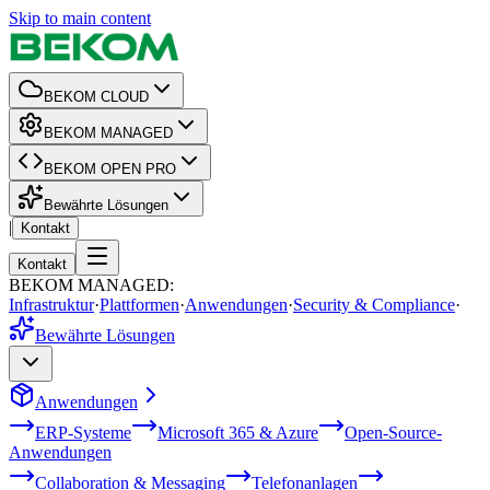
Skip to main content
BEKOM CLOUD
BEKOM MANAGED
BEKOM OPEN PRO
Bewährte Lösungen
|
Kontakt
Kontakt
BEKOM MANAGED
:
Infrastruktur
·
Plattformen
·
Anwendungen
·
Security & Compliance
·
Bewährte Lösungen
Anwendungen
ERP-Systeme
Microsoft 365 & Azure
Open-Source-
Anwendungen
Collaboration & Messaging
Telefonanlagen