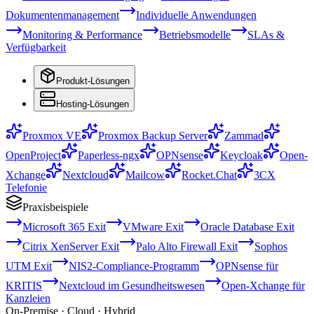
Dokumentenmanagement
Individuelle Anwendungen
Monitoring & Performance
Betriebsmodelle
SLAs &
Verfügbarkeit
Produkt-Lösungen
Hosting-Lösungen
Proxmox VE
Proxmox Backup Server
Zammad
OpenProject
Paperless-ngx
OPNsense
Keycloak
Open-
Xchange
Nextcloud
Mailcow
Rocket.Chat
3CX
Telefonie
Praxisbeispiele
Microsoft 365 Exit
VMware Exit
Oracle Database Exit
Citrix XenServer Exit
Palo Alto Firewall Exit
Sophos
UTM Exit
NIS2-Compliance-Programm
OPNsense für
KRITIS
Nextcloud im Gesundheitswesen
Open-Xchange für
Kanzleien
On-Premise · Cloud · Hybrid