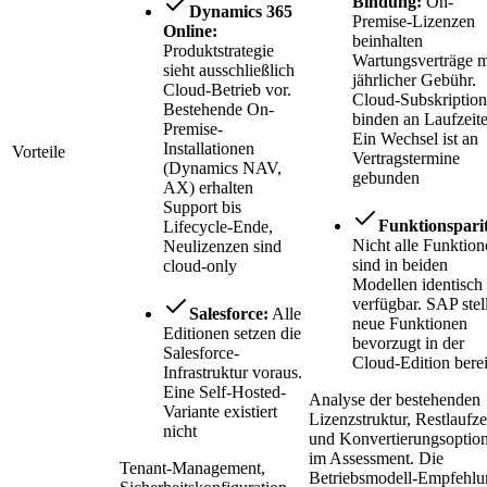
Bindung:
On-
Dynamics 365
Premise-Lizenzen
Online:
beinhalten
Produktstrategie
Wartungsverträge m
sieht ausschließlich
jährlicher Gebühr.
Cloud-Betrieb vor.
Cloud-Subskriptio
Bestehende On-
binden an Laufzeite
Premise-
Ein Wechsel ist an
Installationen
Vorteile
Vertragstermine
(Dynamics NAV,
gebunden
AX) erhalten
Support bis
Funktionsparit
Lifecycle-Ende,
Nicht alle Funktion
Neulizenzen sind
sind in beiden
cloud-only
Modellen identisch
verfügbar. SAP stell
Salesforce:
Alle
neue Funktionen
Editionen setzen die
bevorzugt in der
Salesforce-
Cloud-Edition berei
Infrastruktur voraus.
Eine Self-Hosted-
Analyse der bestehenden
Variante existiert
Lizenzstruktur, Restlaufze
nicht
und Konvertierungsoptio
im Assessment. Die
Tenant-Management,
Betriebsmodell-Empfehlu