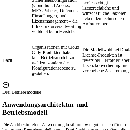
Sicherheitskonfiguration
berücksichtigt
(Conditional Access,
lizenzrechtliche und
MFA-Policies, Defender-
wirtschaftliche Faktoren
Einstellungen) und
neben den technischen
Lizenzmanagement – die
Anforderungen.
Infrastrukturverantwortung
verbleibt beim Hersteller.
Organisationen mit Cloud-
Die Modellwahl bei Dual
Only-Produkten haben
License-Produkten ist
kein Betriebsmodell zu
Fazit
reversibel – erfordert aber
wählen, sondern die
Lizenzkonvertierung und
Konfigurationsebene zu
vertragliche Abstimmung.
gestalten.
Drei Betriebsmodelle
Anwendungsarchitektur und
Betriebsmodell
Die Architektur einer Anwendung bestimmt, wie gut sie sich für ein
bestimmtes Betriebsmodell eignet. Drei Architekturtypen prägen die