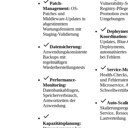
Patch-
Vulnerability-S
Management:
OS-
Registry-Pflege
Patches und
Promotion zwi
Middleware-Updates in
Umgebungen
abgestimmten
Wartungsfenstern mit
Deploymen
Staging-Validierung
Koordination:
Updates, Blue-
Datensicherung:
Deployments,
Anwendungskonsistente
automatisiertes
Backups mit
bei Fehlern
regelmäßigen
Wiederherstellungstests
Service-Mo
Health-Checks,
Performance-
und Fehlerraten
Monitoring:
Microservice, A
Datenbankabfragen,
Schwellwertübe
Speicherverbrauch,
Antwortzeiten der
Auto-Scali
Anwendung
Skalierungsreg
Service, Ressou
Lastverteilung
Kapazitätsplanung: