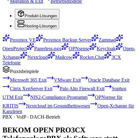
Migration & Exit
Betriebsmodelle
Produkt-Lösungen
Hosting-Lösungen
Proxmox VE
Proxmox Backup Server
Zammad
OpenProject
Paperless-ngx
OPNsense
Keycloak
Open-
Xchange
Nextcloud
Mailcow
Rocket.Chat
3CX
Telefonie
Praxisbeispiele
Microsoft 365 Exit
VMware Exit
Oracle Database Exit
Citrix XenServer Exit
Palo Alto Firewall Exit
Sophos
UTM Exit
NIS2-Compliance-Programm
OPNsense für
KRITIS
Nextcloud im Gesundheitswesen
Open-Xchange für
Kanzleien
PBX · VoIP · DACH-Betrieb
BEKOM OPEN PRO
3CX