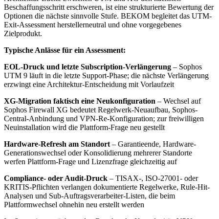
Beschaffungsschritt erschweren, ist eine strukturierte Bewertung der
Optionen die nächste sinnvolle Stufe. BEKOM begleitet das UTM-
Exit-Assessment herstellerneutral und ohne vorgegebenes
Zielprodukt.
Typische Anlässe für ein Assessment:
EOL-Druck und letzte Subscription-Verlängerung
– Sophos
UTM 9 läuft in die letzte Support-Phase; die nächste Verlängerung
erzwingt eine Architektur-Entscheidung mit Vorlaufzeit
XG-Migration faktisch eine Neukonfiguration
– Wechsel auf
Sophos Firewall XG bedeutet Regelwerk-Neuaufbau, Sophos-
Central-Anbindung und VPN-Re-Konfiguration; zur freiwilligen
Neuinstallation wird die Plattform-Frage neu gestellt
Hardware-Refresh am Standort
– Garantieende, Hardware-
Generationswechsel oder Konsolidierung mehrerer Standorte
werfen Plattform-Frage und Lizenzfrage gleichzeitig auf
Compliance- oder Audit-Druck
– TISAX-, ISO-27001- oder
KRITIS-Pflichten verlangen dokumentierte Regelwerke, Rule-Hit-
Analysen und Sub-Auftragsverarbeiter-Listen, die beim
Plattformwechsel ohnehin neu erstellt werden