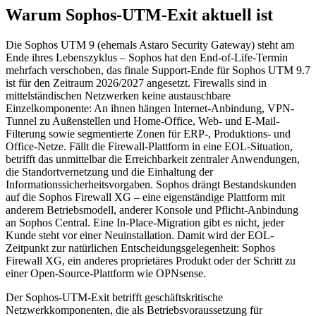
Warum Sophos-UTM-Exit aktuell ist
Die Sophos UTM 9 (ehemals Astaro Security Gateway) steht am
Ende ihres Lebenszyklus – Sophos hat den End-of-Life-Termin
mehrfach verschoben, das finale Support-Ende für Sophos UTM 9.7
ist für den Zeitraum 2026/2027 angesetzt. Firewalls sind in
mittelständischen Netzwerken keine austauschbare
Einzelkomponente: An ihnen hängen Internet-Anbindung, VPN-
Tunnel zu Außenstellen und Home-Office, Web- und E-Mail-
Filterung sowie segmentierte Zonen für ERP-, Produktions- und
Office-Netze. Fällt die Firewall-Plattform in eine EOL-Situation,
betrifft das unmittelbar die Erreichbarkeit zentraler Anwendungen,
die Standortvernetzung und die Einhaltung der
Informationssicherheitsvorgaben. Sophos drängt Bestandskunden
auf die Sophos Firewall XG – eine eigenständige Plattform mit
anderem Betriebsmodell, anderer Konsole und Pflicht-Anbindung
an Sophos Central. Eine In-Place-Migration gibt es nicht, jeder
Kunde steht vor einer Neuinstallation. Damit wird der EOL-
Zeitpunkt zur natürlichen Entscheidungsgelegenheit: Sophos
Firewall XG, ein anderes proprietäres Produkt oder der Schritt zu
einer Open-Source-Plattform wie OPNsense.
Der Sophos-UTM-Exit betrifft geschäftskritische
Netzwerkkomponenten, die als Betriebsvoraussetzung für