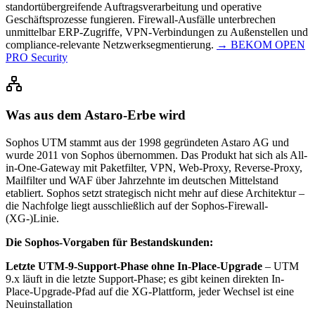
standortübergreifende Auftragsverarbeitung und operative
Geschäftsprozesse fungieren. Firewall-Ausfälle unterbrechen
unmittelbar ERP-Zugriffe, VPN-Verbindungen zu Außenstellen und
compliance-relevante Netzwerksegmentierung.
→ BEKOM OPEN
PRO Security
Was aus dem Astaro-Erbe wird
Sophos UTM stammt aus der 1998 gegründeten Astaro AG und
wurde 2011 von Sophos übernommen. Das Produkt hat sich als All-
in-One-Gateway mit Paketfilter, VPN, Web-Proxy, Reverse-Proxy,
Mailfilter und WAF über Jahrzehnte im deutschen Mittelstand
etabliert. Sophos setzt strategisch nicht mehr auf diese Architektur –
die Nachfolge liegt ausschließlich auf der Sophos-Firewall-
(XG-)Linie.
Die Sophos-Vorgaben für Bestandskunden:
Letzte UTM-9-Support-Phase ohne In-Place-Upgrade
– UTM
9.x läuft in die letzte Support-Phase; es gibt keinen direkten In-
Place-Upgrade-Pfad auf die XG-Plattform, jeder Wechsel ist eine
Neuinstallation