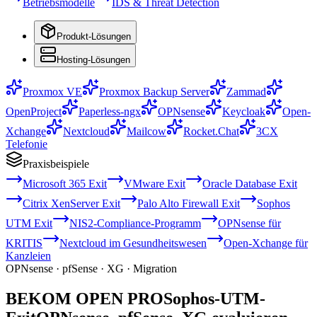
Betriebsmodelle
IDS & Threat Detection
Produkt-Lösungen
Hosting-Lösungen
Proxmox VE
Proxmox Backup Server
Zammad
OpenProject
Paperless-ngx
OPNsense
Keycloak
Open-
Xchange
Nextcloud
Mailcow
Rocket.Chat
3CX
Telefonie
Praxisbeispiele
Microsoft 365 Exit
VMware Exit
Oracle Database Exit
Citrix XenServer Exit
Palo Alto Firewall Exit
Sophos
UTM Exit
NIS2-Compliance-Programm
OPNsense für
KRITIS
Nextcloud im Gesundheitswesen
Open-Xchange für
Kanzleien
OPNsense · pfSense · XG · Migration
BEKOM OPEN PRO
Sophos-UTM-