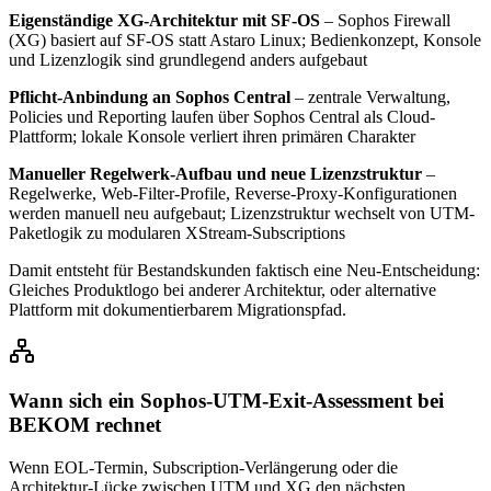
Eigenständige XG-Architektur mit SF-OS
– Sophos Firewall
(XG) basiert auf SF-OS statt Astaro Linux; Bedienkonzept, Konsole
und Lizenzlogik sind grundlegend anders aufgebaut
Pflicht-Anbindung an Sophos Central
– zentrale Verwaltung,
Policies und Reporting laufen über Sophos Central als Cloud-
Plattform; lokale Konsole verliert ihren primären Charakter
Manueller Regelwerk-Aufbau und neue Lizenzstruktur
–
Regelwerke, Web-Filter-Profile, Reverse-Proxy-Konfigurationen
werden manuell neu aufgebaut; Lizenzstruktur wechselt von UTM-
Paketlogik zu modularen XStream-Subscriptions
Damit entsteht für Bestandskunden faktisch eine Neu-Entscheidung:
Gleiches Produktlogo bei anderer Architektur, oder alternative
Plattform mit dokumentierbarem Migrationspfad.
Wann sich ein Sophos-UTM-Exit-Assessment bei
BEKOM rechnet
Wenn EOL-Termin, Subscription-Verlängerung oder die
Architektur-Lücke zwischen UTM und XG den nächsten