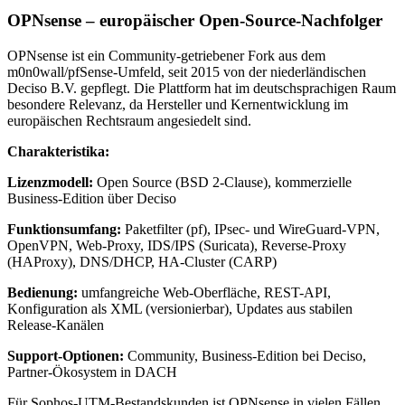
OPNsense – europäischer Open-Source-Nachfolger
OPNsense ist ein Community-getriebener Fork aus dem
m0n0wall/pfSense-Umfeld, seit 2015 von der niederländischen
Deciso B.V. gepflegt. Die Plattform hat im deutschsprachigen Raum
besondere Relevanz, da Hersteller und Kernentwicklung im
europäischen Rechtsraum angesiedelt sind.
Charakteristika:
Lizenzmodell:
Open Source (BSD 2-Clause), kommerzielle
Business-Edition über Deciso
Funktionsumfang:
Paketfilter (pf), IPsec- und WireGuard-VPN,
OpenVPN, Web-Proxy, IDS/IPS (Suricata), Reverse-Proxy
(HAProxy), DNS/DHCP, HA-Cluster (CARP)
Bedienung:
umfangreiche Web-Oberfläche, REST-API,
Konfiguration als XML (versionierbar), Updates aus stabilen
Release-Kanälen
Support-Optionen:
Community, Business-Edition bei Deciso,
Partner-Ökosystem in DACH
Für Sophos-UTM-Bestandskunden ist OPNsense in vielen Fällen