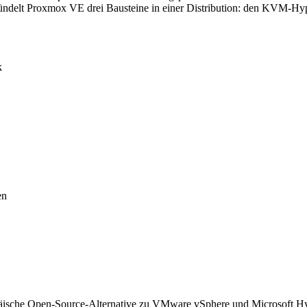
ndelt Proxmox VE drei Bausteine in einer Distribution: den KVM-Hyper
k
en
äische Open-Source-Alternative zu VMware vSphere und Microsoft Hyper