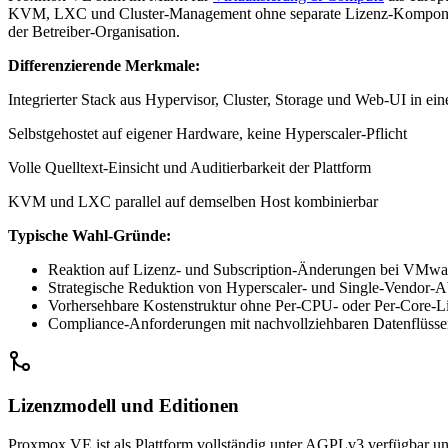
KVM, LXC und Cluster-Management ohne separate Lizenz-Komponente
der Betreiber-Organisation.
Differenzierende Merkmale:
Integrierter Stack aus Hypervisor, Cluster, Storage und Web-UI in eine
Selbstgehostet auf eigener Hardware, keine Hyperscaler-Pflicht
Volle Quelltext-Einsicht und Auditierbarkeit der Plattform
KVM und LXC parallel auf demselben Host kombinierbar
Typische Wahl-Gründe:
Reaktion auf Lizenz- und Subscription-Änderungen bei VMwa
Strategische Reduktion von Hyperscaler- und Single-Vendor-A
Vorhersehbare Kostenstruktur ohne Per-CPU- oder Per-Core-L
Compliance-Anforderungen mit nachvollziehbaren Datenflü
Lizenzmodell und Editionen
Proxmox VE ist als Plattform vollständig unter AGPLv3 verfügbar un