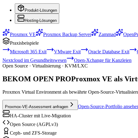
Produkt-Lösungen
Hosting-Lösungen
Proxmox VE
Proxmox Backup Server
Zammad
OpenPr
Praxisbeispiele
Microsoft 365 Exit
VMware Exit
Oracle Database Exit
Nextcloud im Gesundheitswesen
Open-Xchange für Kanzleien
Open Source · Virtualisierung · KVM/LXC
BEKOM OPEN PRO
Proxmox VE als Virt
Proxmox Virtual Environment als bewährte Open-Source-Virtuali
Open-Source-Portfolio ansehe
Proxmox-VE-Assessment anfragen
HA-Cluster mit Live-Migration
Open Source (AGPLv3)
Ceph- und ZFS-Storage