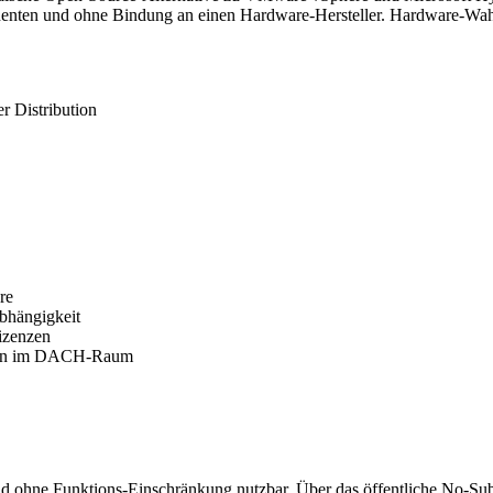
n und ohne Bindung an einen Hardware-Hersteller. Hardware-Wahl, S
r Distribution
re
bhängigkeit
izenzen
ssen im DACH-Raum
d ohne Funktions-Einschränkung nutzbar. Über das öffentliche No-Subs