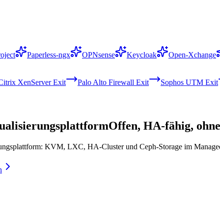
oject
Paperless-ngx
OPNsense
Keycloak
Open-Xchange
Citrix XenServer Exit
Palo Alto Firewall Exit
Sophos UTM Exit
ualisierungsplattform
Offen, HA-fähig, ohn
sierungsplattform: KVM, LXC, HA-Cluster und Ceph-Storage im Ma
n