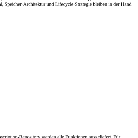
peicher-Architektur und Lifecycle-Strategie bleiben in der Hand
cription-Repository werden alle Funktionen ausgeliefert. Für