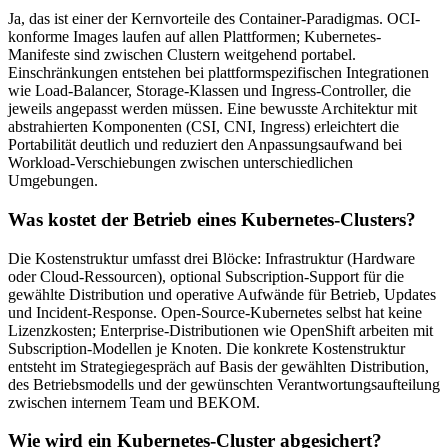
Ja, das ist einer der Kernvorteile des Container-Paradigmas. OCI-
konforme Images laufen auf allen Plattformen; Kubernetes-
Manifeste sind zwischen Clustern weitgehend portabel.
Einschränkungen entstehen bei plattformspezifischen Integrationen
wie Load-Balancer, Storage-Klassen und Ingress-Controller, die
jeweils angepasst werden müssen. Eine bewusste Architektur mit
abstrahierten Komponenten (CSI, CNI, Ingress) erleichtert die
Portabilität deutlich und reduziert den Anpassungsaufwand bei
Workload-Verschiebungen zwischen unterschiedlichen
Umgebungen.
Was kostet der Betrieb eines Kubernetes-Clusters?
Die Kostenstruktur umfasst drei Blöcke: Infrastruktur (Hardware
oder Cloud-Ressourcen), optional Subscription-Support für die
gewählte Distribution und operative Aufwände für Betrieb, Updates
und Incident-Response. Open-Source-Kubernetes selbst hat keine
Lizenzkosten; Enterprise-Distributionen wie OpenShift arbeiten mit
Subscription-Modellen je Knoten. Die konkrete Kostenstruktur
entsteht im Strategiegespräch auf Basis der gewählten Distribution,
des Betriebsmodells und der gewünschten Verantwortungsaufteilung
zwischen internem Team und BEKOM.
Wie wird ein Kubernetes-Cluster abgesichert?