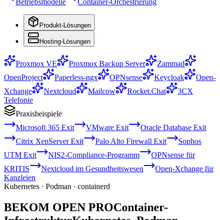
Betriebsmodelle
Container-Orchestrierung
Produkt-Lösungen
Hosting-Lösungen
Proxmox VE
Proxmox Backup Server
Zammad
OpenProject
Paperless-ngx
OPNsense
Keycloak
Open-
Xchange
Nextcloud
Mailcow
Rocket.Chat
3CX
Telefonie
Praxisbeispiele
Microsoft 365 Exit
VMware Exit
Oracle Database Exit
Citrix XenServer Exit
Palo Alto Firewall Exit
Sophos
UTM Exit
NIS2-Compliance-Programm
OPNsense für
KRITIS
Nextcloud im Gesundheitswesen
Open-Xchange für
Kanzleien
Kubernetes · Podman · containerd
BEKOM OPEN PRO
Container-