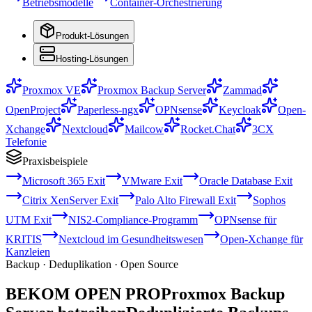
Betriebsmodelle
Container-Orchestrierung
Produkt-Lösungen
Hosting-Lösungen
Proxmox VE
Proxmox Backup Server
Zammad
OpenProject
Paperless-ngx
OPNsense
Keycloak
Open-
Xchange
Nextcloud
Mailcow
Rocket.Chat
3CX
Telefonie
Praxisbeispiele
Microsoft 365 Exit
VMware Exit
Oracle Database Exit
Citrix XenServer Exit
Palo Alto Firewall Exit
Sophos
UTM Exit
NIS2-Compliance-Programm
OPNsense für
KRITIS
Nextcloud im Gesundheitswesen
Open-Xchange für
Kanzleien
Backup · Deduplikation · Open Source
BEKOM OPEN PRO
Proxmox Backup