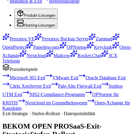
Migration & Exit
Betriebsmodelle
Produkt-Lösungen
Hosting-Lösungen
Proxmox VE
Proxmox Backup Server
Zammad
OpenProject
Paperless-ngx
OPNsense
Keycloak
Open-
Xchange
Nextcloud
Mailcow
Rocket.Chat
3CX
Telefonie
Praxisbeispiele
Microsoft 365 Exit
VMware Exit
Oracle Database Exit
Citrix XenServer Exit
Palo Alto Firewall Exit
Sophos
UTM Exit
NIS2-Compliance-Programm
OPNsense für
KRITIS
Nextcloud im Gesundheitswesen
Open-Xchange für
Kanzleien
Exit-Strategie · Stufen-Rollout · Datenportabilität
BEKOM OPEN PRO
SaaS-Exit-