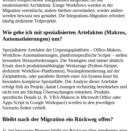
modernisierter Architektur. Einige Workflows werden in der
Migration vereinfacht, andere bleiben unverändert, wieder andere
werden bewusst neu gestaltet. Die Integrations-Migration erfordert
häufig dedizierte Teilprojekte.
Wie gehe ich mit spezialisierten Artefakten (Makros,
Automatisierungen) um?
Spezialisierte Artefakte der Ursprungsplattform – Office-Makros,
Workflow-Automatisierungen, plattformspezifische Scripte – stellen
besondere Herausforderungen. Die Strategien sind immer ähnlich:
Ersatz durch produktunabhängige Werkzeuge (Python-Skripte,
dedizierte Workflow-Plattformen), Neuimplementierung auf der
Zielplattform, oder paralleler Betrieb einer Alt-System-Insel für
besonders komplexe Spezialfälle. Die Analyse dieser Artefakte
erfolgt früh im Projekt, damit Lösungen rechtzeitig bereitstehen und
nicht erst am Stichtag Überraschungen entstehen. Produkt-
spezifische Details (z. B. VBA-Makros in Microsoft Office oder
Apps Script in Google Workspace) werden in den jeweiligen
Szenario-Seiten vertieft.
Bleibt nach der Migration ein Rückweg offen?
Ja, bei bewusster Planung bleibt ein Rückweg über mindestens eine