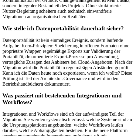
Kommunikation der Gründe. Change-Management ist kein Zusatz,
sondern integraler Bestandteil des Projekts. Ohne strukturierte
Nutzer-Begleitung scheitern auch technisch einwandfreie
Migrationen an organisatorischen Realitäten.
Wie stelle ich Datenportabilität dauerhaft sicher?
Datenportabilität ist kein einmaliges Ereignis, sondern laufende
Aufgabe. Kern-Prinzipien: Speicherung in offenen Formaten ohne
proprietäre Wrapper, regelmäßige Exports zur Validierung der
Portabilität, dokumentierte Export-Prozesse pro Anwendung,
vertragliche Zusagen des Anbieters bei Cloud-Angeboten. Nach der
Migration wird die Portabilität in regelmäßigen Abständen geprüft:
Kann ich die Daten heute noch exportieren, wenn ich wollte? Diese
Prüfung ist Teil der Architektur-Governance und wird in den
Betriebshandbüchern dokumentiert.
Was passiert mit bestehenden Integrationen und
Workflows?
Integrationen und Workflows sind oft der aufwändigste Teil der
Migration. Sie werden systematisch erfasst: welche Systeme sind an
die Ursprungsplattform angebunden, welche Workflows laufen
darüber, welche Abhängigkeiten bestehen. Für die neue Plattform
werden entsprechende Integrationen aufgebaut, oft mit