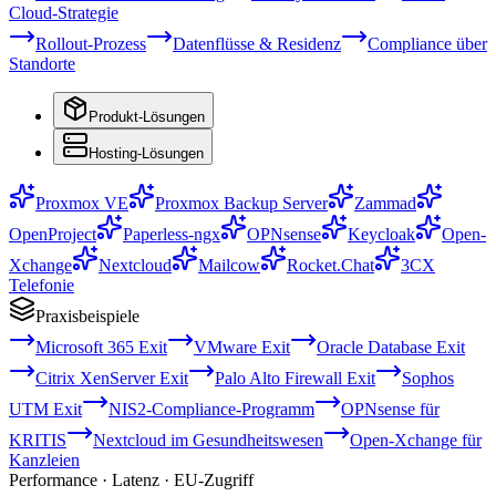
Cloud-Strategie
Rollout-Prozess
Datenflüsse & Residenz
Compliance über
Standorte
Produkt-Lösungen
Hosting-Lösungen
Proxmox VE
Proxmox Backup Server
Zammad
OpenProject
Paperless-ngx
OPNsense
Keycloak
Open-
Xchange
Nextcloud
Mailcow
Rocket.Chat
3CX
Telefonie
Praxisbeispiele
Microsoft 365 Exit
VMware Exit
Oracle Database Exit
Citrix XenServer Exit
Palo Alto Firewall Exit
Sophos
UTM Exit
NIS2-Compliance-Programm
OPNsense für
KRITIS
Nextcloud im Gesundheitswesen
Open-Xchange für
Kanzleien
Performance · Latenz · EU-Zugriff