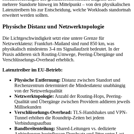
mehrere Standorte hinweg im Mittelpunkt – von den physikalischen
Latenztreibern bis zur Entscheidung, welche Workloads standortnah
erweitert werden sollten.
Physische Distanz und Netzwerktopologie
Die Lichtgeschwindigkeit setzt eine untere Grenze für
Netzwerklatenz: Frankfurt–Mailand sind rund 850 km, was
physikalisch mindestens 3-4 ms Signallaufzeit bedeutet. In der
Praxis addieren sich Routing-Umwege, Peering-Übergänge und
Verschlüsselungs-Overhead erheblich.
Latenztreiber im EU-Betrieb:
Physische Entfernung:
Distanz zwischen Standort und
Rechenzentrum determiniert die Mindestlatenz unabhängig
von der Netzwerkqualität
Netzwerktopologie:
Anzahl der Routing-Hops, Peering-
Qualität und Übergänge zwischen Providern addieren jeweils
Millisekunden
Verschlüsselungs-Overhead:
TLS-Handshakes und VPN-
Tunnel erhöhen die Roundtrip-Zeiten bei jedem
Verbindungsaufbau
Bandbreitenteilung:
Shared-Leitungen vs. dedizierte
Anbindungen beeinflussen Durchsatz und Jitter unter Last