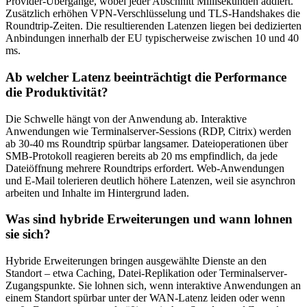
Provider-Übergänge, wobei jeder Abschnitt Millisekunden addiert.
Zusätzlich erhöhen VPN-Verschlüsselung und TLS-Handshakes die
Roundtrip-Zeiten. Die resultierenden Latenzen liegen bei dedizierten
Anbindungen innerhalb der EU typischerweise zwischen 10 und 40
ms.
Ab welcher Latenz beeinträchtigt die Performance
die Produktivität?
Die Schwelle hängt von der Anwendung ab. Interaktive
Anwendungen wie Terminalserver-Sessions (RDP, Citrix) werden
ab 30-40 ms Roundtrip spürbar langsamer. Dateioperationen über
SMB-Protokoll reagieren bereits ab 20 ms empfindlich, da jede
Dateiöffnung mehrere Roundtrips erfordert. Web-Anwendungen
und E-Mail tolerieren deutlich höhere Latenzen, weil sie asynchron
arbeiten und Inhalte im Hintergrund laden.
Was sind hybride Erweiterungen und wann lohnen
sie sich?
Hybride Erweiterungen bringen ausgewählte Dienste an den
Standort – etwa Caching, Datei-Replikation oder Terminalserver-
Zugangspunkte. Sie lohnen sich, wenn interaktive Anwendungen an
einem Standort spürbar unter der WAN-Latenz leiden oder wenn