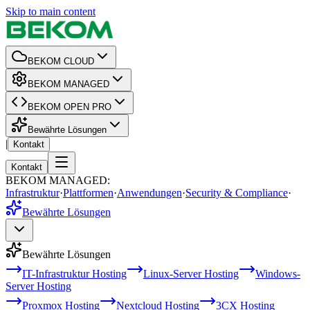
Skip to main content
BEKOM CLOUD
BEKOM MANAGED
BEKOM OPEN PRO
Bewährte Lösungen
|
Kontakt
Kontakt
BEKOM MANAGED
:
Infrastruktur
·
Plattformen
·
Anwendungen
·
Security & Compliance
·
Bewährte Lösungen
Bewährte Lösungen
IT-Infrastruktur Hosting
Linux-Server Hosting
Windows-
Server Hosting
Proxmox Hosting
Nextcloud Hosting
3CX Hosting