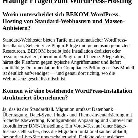
Häufige Fragen zum WordPress-Hosting
Worin unterscheidet sich BEKOM-WordPress-
Hosting von Standard-Webhostern und Massen-
Anbietern?
Standard-Webhoster bieten Tarife mit automatischer WordPress-
Installation, Self-Service-Plugin-Pflege und gemeinsam genutzten
Ressourcen. BEKOM betreibt jede Installation dediziert oder
ressourcen-isoliert, übernimmt Plugin- und Theme-Pflege aktiv,
härtet die Plattform gegen typische Angriffsmuster und liefert
auditfähige Dokumentation für Compliance-Prüfungen. Das Modell
ist deutlich aufwendiger — und genau dort richtig, wo die
Webpräsenz geschäftskritisch ist.
Können wir eine bestehende WordPress-Installation
strukturiert übernehmen?
Ja, das ist der Standardfall. Migration umfasst Datenbank-
Übertragung, Datei-Sync, Plugin- und Theme-Inventarisierung mit
Sicherheitsbewertung, Konfigurations-Anpassung und Cutover mit
koordinierter DNS-Umstellung. Ein Vorab-Test auf einer Stage-
Instanz stellt sicher, dass die Migration funktional sauber abläuft,
bevor die Live-Site umgeschaltet wird. Defekte oder unsichere