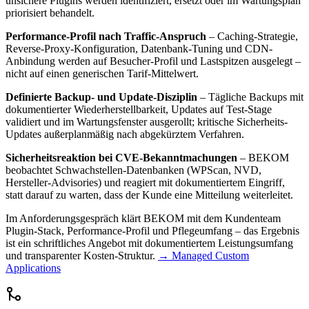
unsichere Plugins werden identifiziert, ersetzt oder im Wartungsplan
priorisiert behandelt.
Performance-Profil nach Traffic-Anspruch
– Caching-Strategie,
Reverse-Proxy-Konfiguration, Datenbank-Tuning und CDN-
Anbindung werden auf Besucher-Profil und Lastspitzen ausgelegt –
nicht auf einen generischen Tarif-Mittelwert.
Definierte Backup- und Update-Disziplin
– Tägliche Backups mit
dokumentierter Wiederherstellbarkeit, Updates auf Test-Stage
validiert und im Wartungsfenster ausgerollt; kritische Sicherheits-
Updates außerplanmäßig nach abgekürztem Verfahren.
Sicherheitsreaktion bei CVE-Bekanntmachungen
– BEKOM
beobachtet Schwachstellen-Datenbanken (WPScan, NVD,
Hersteller-Advisories) und reagiert mit dokumentiertem Eingriff,
statt darauf zu warten, dass der Kunde eine Mitteilung weiterleitet.
Im Anforderungsgespräch klärt BEKOM mit dem Kundenteam
Plugin-Stack, Performance-Profil und Pflegeumfang – das Ergebnis
ist ein schriftliches Angebot mit dokumentiertem Leistungsumfang
und transparenter Kosten-Struktur.
→ Managed Custom
Applications